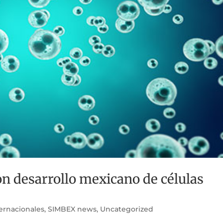
on desarrollo mexicano de células
ternacionales
,
SIMBEX news
,
Uncategorized