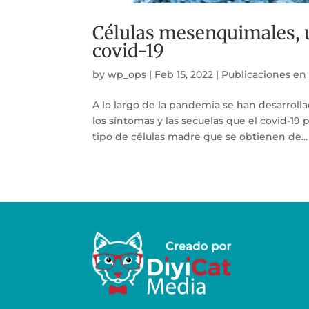
Células mesenquimales, u
covid-19
by
wp_ops
|
Feb 15, 2022
|
Publicaciones en
A lo largo de la pandemia se han desarrollad
los síntomas y las secuelas que el covid-19
tipo de células madre que se obtienen de...