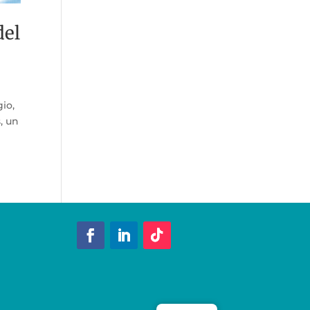
del
gio,
, un